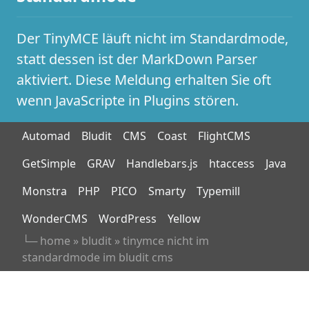
Der TinyMCE läuft nicht im Standardmode,
statt dessen ist der MarkDown Parser
aktiviert. Diese Meldung erhalten Sie oft
wenn JavaScripte in Plugins stören.
Automad
Bludit
CMS
Coast
FlightCMS
GetSimple
GRAV
Handlebars.js
htaccess
Java
Monstra
PHP
PICO
Smarty
Typemill
WonderCMS
WordPress
Yellow
└─
home
»
bludit
»
tinymce nicht im
standardmode im bludit cms