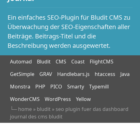
Ein einfaches SEO-Plugin für Bludit CMS zu
Überwachung der SEO-Eigenschaften aller
Beiträge. Beitrags-Titel und die
Beschreibung werden ausgewertet.
Automad
Bludit
CMS
Coast
FlightCMS
GetSimple
GRAV
Handlebars.js
htaccess
Java
Monstra
PHP
PICO
Smarty
Typemill
WonderCMS
WordPress
Yellow
└─
home
»
bludit
»
seo plugin fuer das dashboard
journal des cms bludit