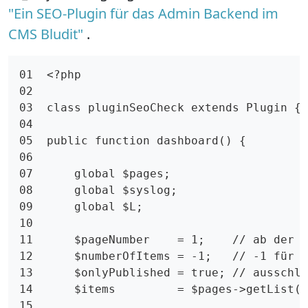
"Ein SEO-Plugin für das Admin Backend im
CMS Bludit"
.
01  <?php

02

03  class pluginSeoCheck extends Plugin {

04

05  public function dashboard() {

06

07      global $pages;

08      global $syslog;

09      global $L;

10

11      $pageNumber    = 1;    // ab der e
12      $numberOfItems = -1;   // -1 für a
13      $onlyPublished = true; // ausschli
14      $items         = $pages->getList($
15
