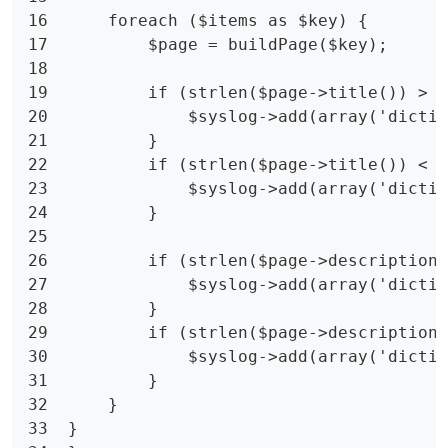
16      foreach ($items as $key) {

17          $page = buildPage($key);

18          

19          if (strlen($page->title()) > 7
20              $syslog->add(array('dictio
21          }

22          if (strlen($page->title()) < 5
23              $syslog->add(array('dictio
24          }

25

26          if (strlen($page->description(
27              $syslog->add(array('dictio
28          }

29          if (strlen($page->description(
30              $syslog->add(array('dictio
31          }

32      }

33  }
