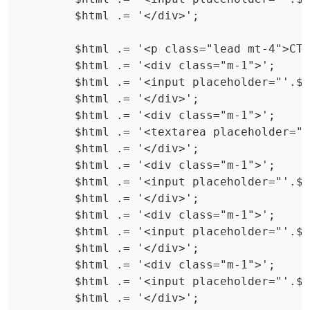
        $html .= '</div>';

        $html .= '<p class="lead mt-4">CTA
        $html .= '<div class="m-1">';

        $html .= '<input placeholder="'.$L
        $html .= '</div>';

        $html .= '<div class="m-1">';

        $html .= '<textarea placeholder="'
        $html .= '</div>';

        $html .= '<div class="m-1">';

        $html .= '<input placeholder="'.$L
        $html .= '</div>';

        $html .= '<div class="m-1">';

        $html .= '<input placeholder="'.$L
        $html .= '</div>';

        $html .= '<div class="m-1">';

        $html .= '<input placeholder="'.$L
        $html .= '</div>';
