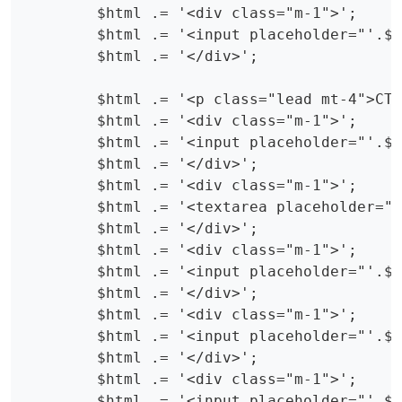
        $html .= '<div class="m-1">';

        $html .= '<input placeholder="'.$L
        $html .= '</div>';

        $html .= '<p class="lead mt-4">CTA
        $html .= '<div class="m-1">';

        $html .= '<input placeholder="'.$L
        $html .= '</div>';

        $html .= '<div class="m-1">';

        $html .= '<textarea placeholder="'
        $html .= '</div>';

        $html .= '<div class="m-1">';

        $html .= '<input placeholder="'.$L
        $html .= '</div>';

        $html .= '<div class="m-1">';

        $html .= '<input placeholder="'.$L
        $html .= '</div>';

        $html .= '<div class="m-1">';

        $html .= '<input placeholder="'.$L