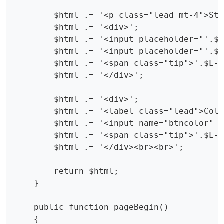
        $html .= '<p class="lead mt-4">Sta
        $html .= '<div>';

        $html .= '<input placeholder="'.$L
        $html .= '<input placeholder="'.$L
        $html .= '<span class="tip">'.$L->
        $html .= '</div>';

        $html .= '<div>';

        $html .= '<label class="lead">Colo
        $html .= '<input name="btncolor" i
        $html .= '<span class="tip">'.$L->
        $html .= '</div><br><br>';

        return $html;

    }

    public function pageBegin()

    {
