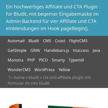
Ein hochwertiges Affiliate und CTA Plugin
für Bludit, mit beqemer Eingabemaske im
Admin-Backend für vier Affiliate und CTA
einblendungen im Hook pageBegin().
Automad
Bludit
CMS
Coast
FlightCMS
GetSimple
GRAV
Handlebars.js
htaccess
Java
Monstra
PHP
PICO
Smarty
Typemill
WonderCMS
WordPress
Yellow
└─
home
»
bludit
»
cta und affiliate plugin mit
formular im cms bludit