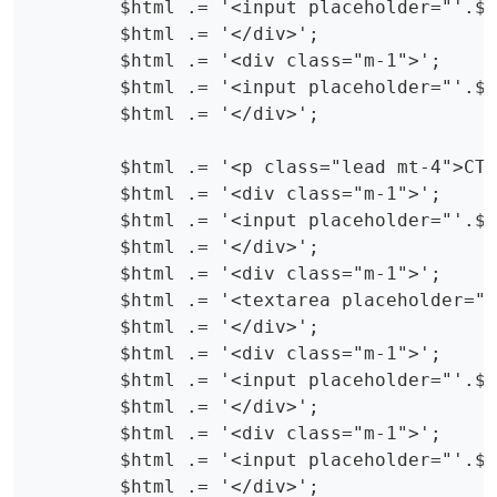
        $html .= '<input placeholder="'.$L
        $html .= '</div>';

        $html .= '<div class="m-1">';

        $html .= '<input placeholder="'.$L
        $html .= '</div>';

        $html .= '<p class="lead mt-4">CTA
        $html .= '<div class="m-1">';

        $html .= '<input placeholder="'.$L
        $html .= '</div>';

        $html .= '<div class="m-1">';

        $html .= '<textarea placeholder="'
        $html .= '</div>';

        $html .= '<div class="m-1">';

        $html .= '<input placeholder="'.$L
        $html .= '</div>';

        $html .= '<div class="m-1">';

        $html .= '<input placeholder="'.$L
        $html .= '</div>';
