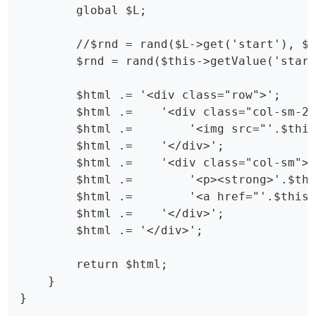
        global $L;

        //$rnd = rand($L->get('start'), $L
        $rnd = rand($this->getValue('start
        $html .= '<div class="row">';

        $html .=    '<div class="col-sm-2 
        $html .=        '<img src="'.$this
        $html .=    '</div>';

        $html .=    '<div class="col-sm">'
        $html .=        '<p><strong>'.$thi
        $html .=        '<a href="'.$this-
        $html .=    '</div>';

        $html .= '</div>';

        return $html;

    }

}