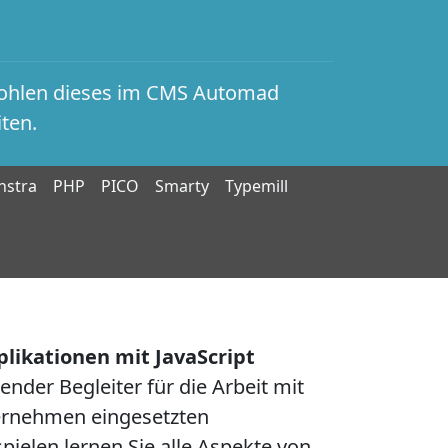
fohlen dieses im CMS Automad
ten.
stra
PHP
PICO
Smarty
Typemill
likationen mit JavaScript
ender Begleiter für die Arbeit mit
ternehmen eingesetzten
spielen lernen Sie alle Aspekte von