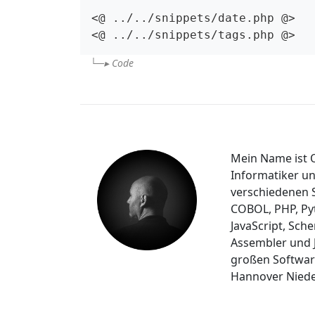
<@ ../../snippets/date.php @>

<@ ../../snippets/tags.php @>
Code
Mein Name ist O
Informatiker u
verschiedenen S
COBOL, PHP, Pyt
JavaScript, Sch
Assembler und J
großen Softwar
Hannover Niede