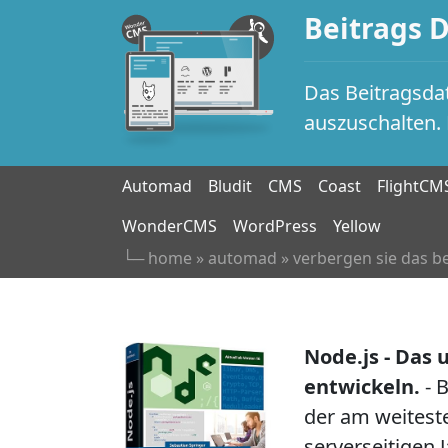
Beitrags 
Das Beitragsda
auszuschalten. 
Automad
Bludit
CMS
Coast
FlightCM
WonderCMS
WordPress
Yellow
└─
home
»
automad
»
verbergen sie das b
Node.js - Das
entwickeln.
- B
der am weitest
serverseitigen 