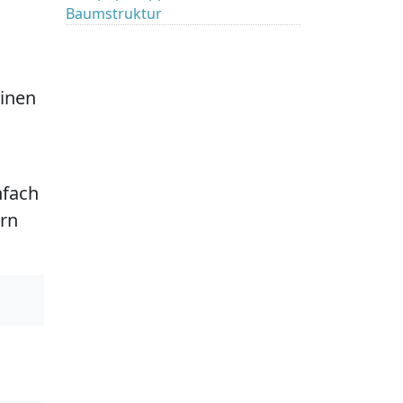
Baumstruktur
einen
nfach
ern