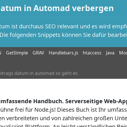
Datum in Automad verbergen
tum ist durchaus SEO relevant und es wird emp
Die folgenden Snippets können Sie dafür bearbei
S
GetSimple
GRAV
Handlebars.js
htaccess
Java
Mon
eitrags datum in automad so geht es
 umfassende Handbuch. Serverseitige Web-App
ühne frei für Node.js! Dieses Buch ist Ihr umfass
en verbreiteten und von zahlreichen großen Un
JavaScript-Plattform. An leicht verständlichen Bei