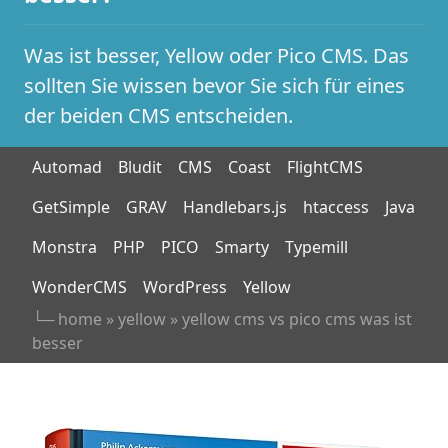
Was ist besser, Yellow oder Pico CMS. Das
sollten Sie wissen bevor Sie sich für eines
der beiden CMS entscheiden.
Automad
Bludit
CMS
Coast
FlightCMS
GetSimple
GRAV
Handlebars.js
htaccess
Java
Monstra
PHP
PICO
Smarty
Typemill
WonderCMS
WordPress
Yellow
└─
home
»
yellow
»
yellow cms vs pico cms was ist
besser