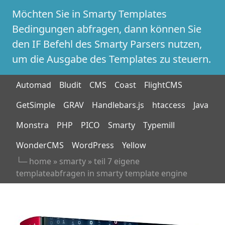
Möchten Sie in Smarty Templates
Bedingungen abfragen, dann können Sie
den IF Befehl des Smarty Parsers nutzen,
um die Ausgabe des Templates zu steuern.
Automad
Bludit
CMS
Coast
FlightCMS
GetSimple
GRAV
Handlebars.js
htaccess
Java
Monstra
PHP
PICO
Smarty
Typemill
WonderCMS
WordPress
Yellow
└─
home
»
smarty
»
teil 7 eigene
templateabfragen in smarty template engine